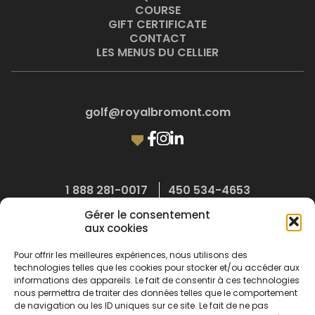
COURSE
GIFT CERTIFICATE
CONTACT
LES MENUS DU CELLIER
golf@royalbromont.com
1 888 281-0017
450 534-4653
400, chemin Compton, Bromont (Quebec) J2L 1E9
Gérer le consentement
aux cookies
Cellier du Roi Booking
Pour offrir les meilleures expériences, nous utilisons des
technologies telles que les cookies pour stocker et/ou accéder aux
informations des appareils. Le fait de consentir à ces technologies
nous permettra de traiter des données telles que le comportement
de navigation ou les ID uniques sur ce site. Le fait de ne pas