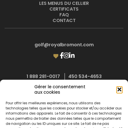
LES MENUS DU CELLIER
CERTIFICATS
FAQ
CONTACT
golf@royalbromont.com
1 888 281-0017
450 534-4653
400, chemin Compton, Bromont (Québec) J2L 1E9
Gérer le consentement
aux cookies
Réservation au Cellier du Roi
Pour offrir les meilleures expériences, nous utilisons des
technologies telles que les cookies pour stocker et/ou accéder aux
informations des appareils. Le fait de consentir à ces technologies
nous permettra de traiter des données telles que le comportement
de navigation ou les ID uniques sur ce site. Le fait de ne pas